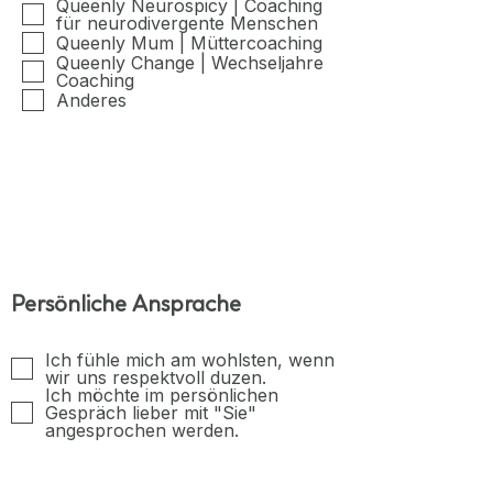
c
Queenly Neurospicy | Coaching
für neurodivergente Menschen
h
Queenly Mum | Müttercoaching
t
Queenly Change | Wechseljahre
f
Coaching
e
Anderes
l
d
Persönliche Ansprache
Ich fühle mich am wohlsten, wenn
wir uns respektvoll duzen.
Ich möchte im persönlichen
Gespräch lieber mit "Sie"
angesprochen werden.