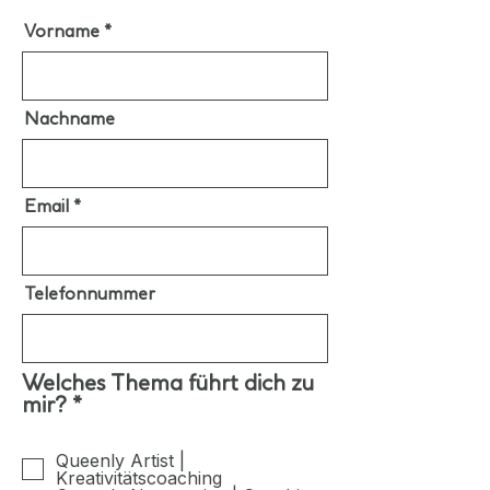
Vorname
Nachname
Email
Telefonnummer
Welches Thema führt dich zu
P
mir?
*
f
l
Queenly Artist |
i
Kreativitätscoaching