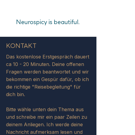
Neurospicy is beautiful.
KONTAKT
​Das kostenlose Erstgespräch dauert
ca 10 - 20 Minuten. Deine offenen
Fragen werden beantwortet und wir
bekommen ein Gespür dafür, ob ich
die richtige "Reisebegleitung" für
dich bin.​
Bitte wähle unten dein Thema aus
und schreibe mir ein paar Zeilen zu
deinem Anliegen. Ich werde deine
Nachricht aufmerksam lesen und