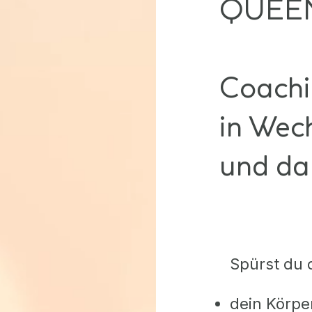
QUEEN
Coachi
in Wec
und da
Spürst du 
dein Körper